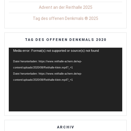
Advent an der Reithalle 2025
Tag des offenen Denkmals ® 2025
TAG DES OFFENEN DENKMALS 2020
Video-
Media error: Format(s) not supported or source(s) not found
Player
Datei herunterladen: https://www.reithalle-achern.de/wp-
content/uploads/2020/08/Reithalle-klein.mp4?_=1
Datei herunterladen: https://www.reithalle-achern.de/wp-
content/uploads/2020/08/Reithalle-klein.mp4?_=1
ARCHIV